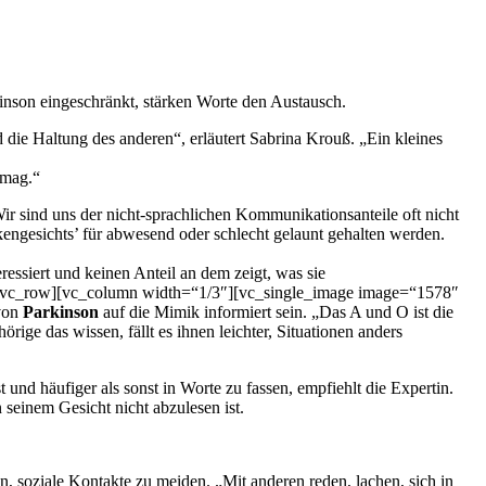
nson eingeschränkt, stärken Worte den Austausch.
ie Haltung des anderen“, erläutert Sabrina Krouß. „Ein kleines
 mag.“
 sind uns der nicht-sprachlichen Kommunikationsanteile oft nicht
kengesichts’ für abwesend oder schlecht gelaunt gehalten werden.
eressiert und keinen Anteil an dem zeigt, was sie
][vc_row][vc_column width=“1/3″][vc_single_image image=“1578″
 von
Parkinson
auf die Mimik informiert sein. „Das A und O ist die
ige das wissen, fällt es ihnen leichter, Situationen anders
nd häufiger als sonst in Worte zu fassen, empfiehlt die Expertin.
 seinem Gesicht nicht abzulesen ist.
n, soziale Kontakte zu meiden. „Mit anderen reden, lachen, sich in