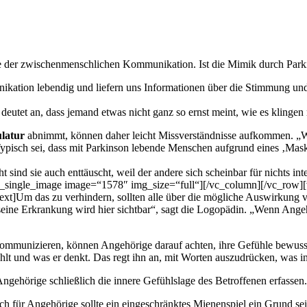
le der zwischenmenschlichen Kommunikation. Ist die Mimik durch Parki
tion lebendig und liefern uns Informationen über die Stimmung und d
eutet an, dass jemand etwas nicht ganz so ernst meint, wie es klingen
latur
abnimmt, können daher leicht Missverständnisse aufkommen. „Wir
 Typisch sei, dass mit Parkinson lebende Menschen aufgrund eines ‚Mas
ht sind sie auch enttäuscht, weil der andere sich scheinbar für nichts int
c_single_image image=“1578″ img_size=“full“][/vc_column][/vc_row
xt]Um das zu verhindern, sollten alle über die mögliche Auswirkung
eine Erkrankung wird hier sichtbar“, sagt die Logopädin. „Wenn Angehör
ommunizieren, können Angehörige darauf achten, ihre Gefühle bewusst u
ühlt und was er denkt. Das regt ihn an, mit Worten auszudrücken, was in
ehörige schließlich die innere Gefühlslage des Betroffenen erfassen.
h für Angehörige sollte ein eingeschränktes Mienenspiel ein Grund sei