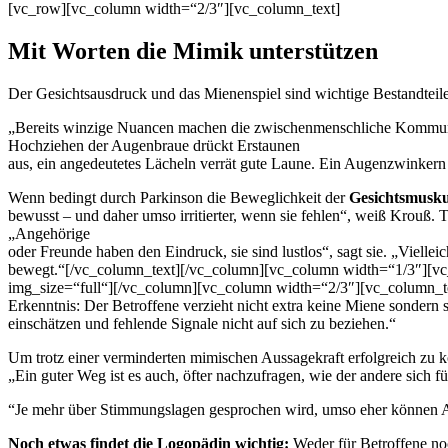
[vc_row][vc_column width=“2/3″][vc_column_text]
Mit Worten die Mimik unterstützen
Der Gesichtsausdruck und das Mienenspiel sind wichtige Bestandtei
„Bereits winzige Nuancen machen die zwischenmenschliche Kommunika
Hochziehen der Augenbraue drückt Erstaunen
aus, ein angedeutetes Lächeln verrät gute Laune. Ein Augenzwinkern d
Wenn bedingt durch Parkinson die Beweglichkeit der
Gesichtsmusku
bewusst – und daher umso irritierter, wenn sie fehlen“, weiß Krouß.
„Angehörige
oder Freunde haben den Eindruck, sie sind lustlos“, sagt sie. „Vielleic
bewegt.“[/vc_column_text][/vc_column][vc_column width=“1/3″][v
img_size=“full“][/vc_column][vc_column width=“2/3″][vc_column_te
Erkenntnis: Der Betroffene verzieht nicht extra keine Miene sondern s
einschätzen und fehlende Signale nicht auf sich zu beziehen.“
Um trotz einer verminderten mimischen Aussagekraft erfolgreich zu k
„Ein guter Weg ist es auch, öfter nachzufragen, wie der andere sich f
“Je mehr über Stimmungslagen gesprochen wird, umso eher können Ang
Noch etwas findet die Logopädin wichtig:
Weder für Betroffene noc