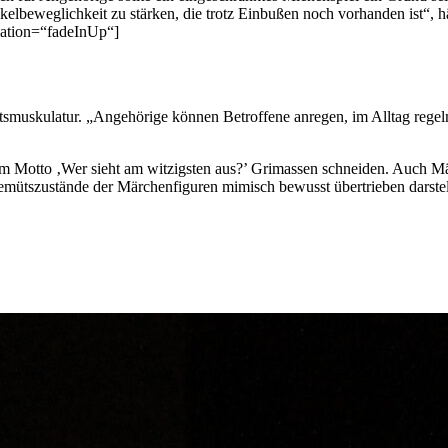
uskelbeweglichkeit zu stärken, die trotz Einbußen noch vorhanden ist“, 
mation=“fadeInUp“]
htsmuskulatur. „Angehörige können Betroffene anregen, im Alltag regel
em Motto ‚Wer sieht am witzigsten aus?’ Grimassen schneiden. Auch M
mütszustände der Märchenfiguren mimisch bewusst übertrieben darstel