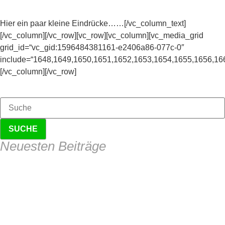
Hier ein paar kleine Eindrücke……[/vc_column_text]
[/vc_column][/vc_row][vc_row][vc_column][vc_media_grid
grid_id=“vc_gid:1596484381161-e2406a86-077c-0″
include=“1648,1649,1650,1651,1652,1653,1654,1655,1656,16
[/vc_column][/vc_row]
SUCHE
Neuesten Beiträge