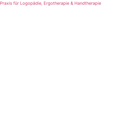
Zum
Praxis für Logopädie, Ergotherapie & Handtherapie
Inhalt
springen