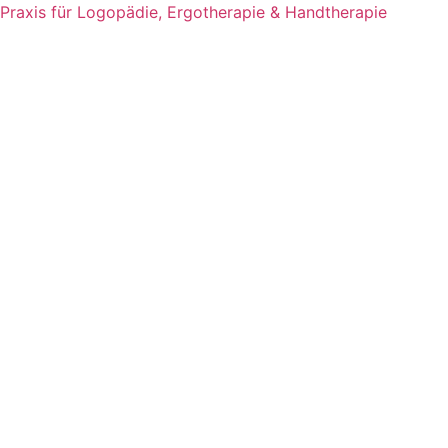
Zum
Praxis für Logopädie, Ergotherapie & Handtherapie
Inhalt
springen