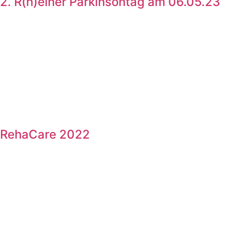
2. R(h)einer Parkinsontag am 06.05.23
RehaCare 2022