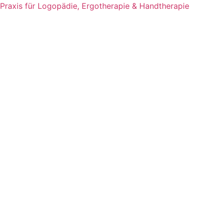
Zum
Praxis für Logopädie, Ergotherapie & Handtherapie
Inhalt
springen